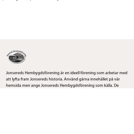
Jonsereds Hembygdsförening är en ideell förening som arbetar med
att lyfta fram Jonsereds historia. Använd gärna innehållet på vår
hemsida men ange Jonsereds Hembygdsförening som källa. De
flesta bilder kommer från Hembygdsföreningens omfattande
bildarkiv. Tänk på att visst material kan vara upphovsrättskyddat.