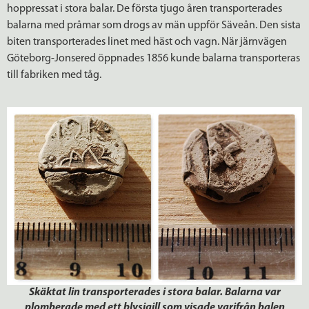
hoppressat i stora balar. De första tjugo åren transporterades
balarna med pråmar som drogs av män uppför Säveån. Den sista
biten transporterades linet med häst och vagn. När järnvägen
Göteborg-Jonsered öppnades 1856 kunde balarna transporteras
till fabriken med tåg.
Skäktat lin transporterades i stora balar. Balarna var
plomberade med ett blysigill som visade varifrån balen