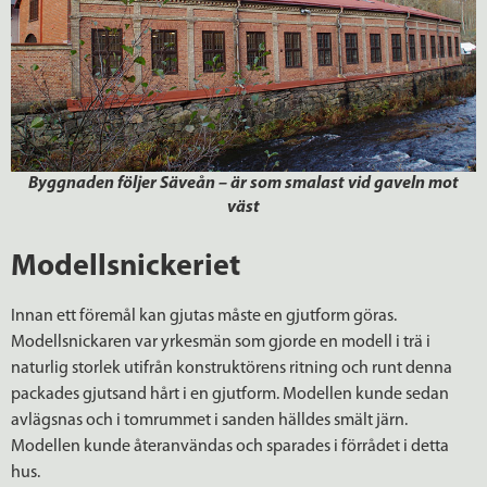
Byggnaden följer Säveån – är som smalast vid gaveln mot
väst
Modellsnickeriet
Innan ett föremål kan gjutas måste en gjutform göras.
Modellsnickaren var yrkesmän som gjorde en modell i trä i
naturlig storlek utifrån konstruktörens ritning och runt denna
packades gjutsand hårt i en gjutform. Modellen kunde sedan
avlägsnas och i tomrummet i sanden hälldes smält järn.
Modellen kunde återanvändas och sparades i förrådet i detta
hus.