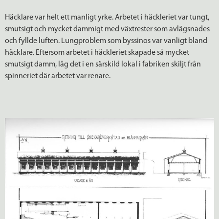
Häcklare var helt ett manligt yrke. Arbetet i häckleriet var tungt,
smutsigt och mycket dammigt med växtrester som avlägsnades
och fyllde luften. Lungproblem som byssinos var vanligt bland
häcklare. Eftersom arbetet i häckleriet skapade så mycket
smutsigt damm, låg det i en särskild lokal i fabriken skiljt från
spinneriet där arbetet var renare.