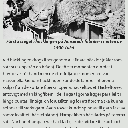
Första steget i häcklingen på Jonsereds fabriker i mitten av
1900-talet
Vid häcklingen drogs linet genom allt finare häcklor (nålar som
står rakt upp från en bräda). De första momenten gjordes i
huvudsak för hand men de efterföljande momenten var
maskinella. Genom häcklingen kunde de längre linfibrerna
skiljas från de kortare fiberknippena, häckeltowet. Häckeltowet
är tovigt medan långfibern i de långa tågorna ligger parallellt i
långa buntar (lintåg), en förutsättning för att fibrerna ska kunna
spinnas till starkt garn. Även towet kunde spinnas till garn fast av
sämre kvalitet (häckelblånor). Hampafibern häcklades på samma
sätt. När linet/hampan var häcklad gick det vidare till kard- och