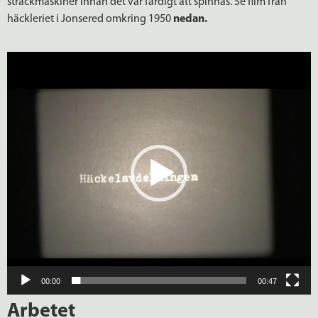
sträckmaskiner innan det var färdigt att spinnas. Se film från
häckleriet i Jonsered omkring 1950
nedan.
Videospelare
00:00
00:47
Arbetet