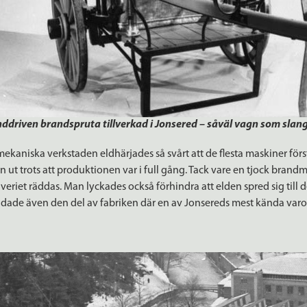
ddriven brandspruta tillverkad i Jonsered – såväl vagn som slang
 mekaniska verkstaden eldhärjades så svårt att de flesta maskiner f
 ut trots att produktionen var i full gång. Tack vare en tjock brand
riet räddas. Man lyckades också förhindra att elden spred sig till d
dade även den del av fabriken där en av Jonsereds mest kända varor