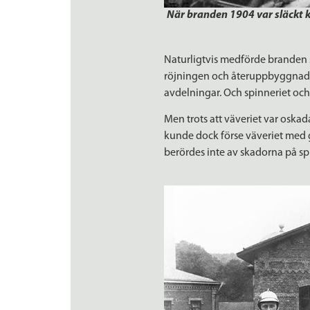
När branden 1904 var släckt k
Naturligtvis medförde branden 
röjningen och återuppbyggnaden
avdelningar. Och spinneriet och
Men trots att väveriet var oska
kunde dock förse väveriet med ga
berördes inte av skadorna på sp