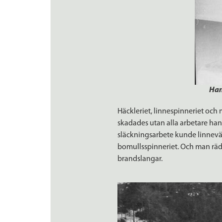
Han
Häckleriet, linnespinneriet och
skadades utan alla arbetare hann
släckningsarbete kunde linneväve
bomullsspinneriet. Och man räd
brandslangar.