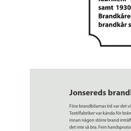
Jonsereds brand
Före brandbilarnas tid var det 
Textilfabriker var kända för brä
innan någon större brand inträff
det inte så bra. Fem handsprut