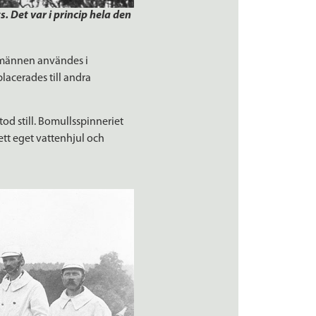
 Det var i princip hela den
n männen användes i
acerades till andra
od still. Bomullsspinneriet
ett eget vattenhjul och