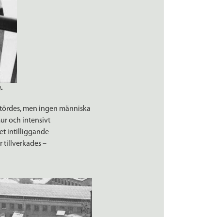
.
örstördes, men ingen människa
mur och intensivt
et intilliggande
 tillverkades –