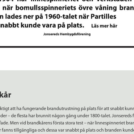
kår
viktigt att ha fungerande brandutrustning på plats för att snabbt k
nder – de flesta har brunnit någon gång under 1800-talet. Jonsereds fa
ade. Men vid brandkårens första stora test – när linnespinneriet bra
or fanns tillgängliga och dessa var snabbt på plats och branden ku