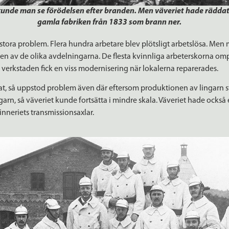
unde man se förödelsen efter branden. Men väveriet hade räddats.
gamla fabriken från 1833 som brann ner.
stora problem. Flera hundra arbetare blev plötsligt arbetslösa. Me
 av de olika avdelningarna. De flesta kvinnliga arbeterskorna ompl
 verkstaden fick en viss modernisering när lokalerna reparerades.
dat, så uppstod problem även där eftersom produktionen av lingarn st
rn, så väveriet kunde fortsätta i mindre skala. Väveriet hade också 
inneriets transmissionsaxlar.